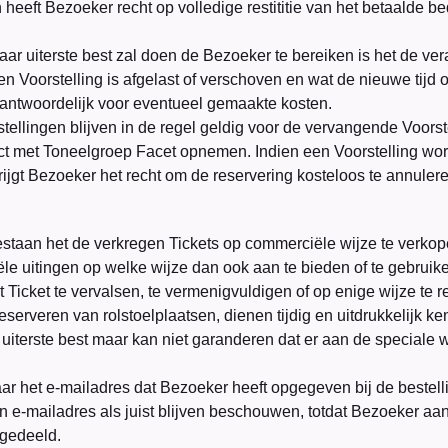
 heeft Bezoeker recht op volledige restititie van het betaalde be
r uiterste best zal doen de Bezoeker te bereiken is het de ver
 Voorstelling is afgelast of verschoven en wat de nieuwe tijd of 
rantwoordelijk voor eventueel gemaakte kosten.
tellingen blijven in de regel geldig voor de vervangende Voorst
ct met Toneelgroep Facet opnemen. Indien een Voorstelling wo
rijgt Bezoeker het recht om de reservering kosteloos te annulere
estaan het de verkregen Tickets op commerciële wijze te verko
e uitingen op welke wijze dan ook aan te bieden of te gebruik
 Ticket te vervalsen, te vermenigvuldigen of op enige wijze te 
eserveren van rolstoelplaatsen, dienen tijdig en uitdrukkelijk 
 uiterste best maar kan niet garanderen dat er aan de special
r het e-mailadres dat Bezoeker heeft opgegeven bij de bestell
 e-mailadres als juist blijven beschouwen, totdat Bezoeker aa
gedeeld.