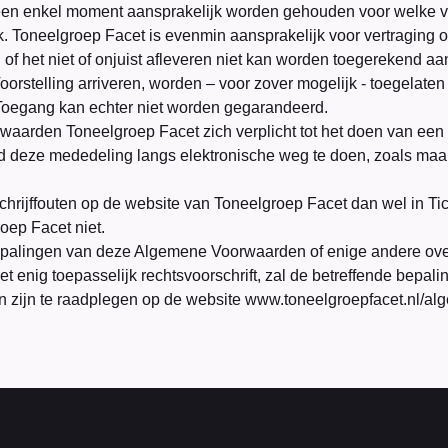
een enkel moment aansprakelijk worden gehouden voor welke v
k. Toneelgroep Facet is evenmin aansprakelijk voor vertraging of 
g of het niet of onjuist afleveren niet kan worden toegerekend a
Voorstelling arriveren, worden – voor zover mogelijk - toegelat
 Toegang kan echter niet worden gegarandeerd.
arden Toneelgroep Facet zich verplicht tot het doen van een sc
 deze mededeling langs elektronische weg te doen, zoals maar 
chrijffouten op de website van Toneelgroep Facet dan wel in Ti
oep Facet niet.
bepalingen van deze Algemene Voorwaarden of enige andere ov
met enig toepasselijk rechtsvoorschrift, zal de betreffende bepal
zijn te raadplegen op de website
www.
toneelgroepfacet.nl/a