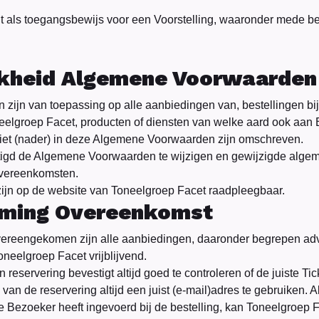
nt als toegangsbewijs voor een Voorstelling, waaronder mede b
jkheid Algemene Voorwaarden
ijn van toepassing op alle aanbiedingen van, bestellingen bij
elgroep Facet, producten of diensten van welke aard ook aan B
niet (nader) in deze Algemene Voorwaarden zijn omschreven.
htigd de Algemene Voorwaarden te wijzigen en gewijzigde alg
Overeenkomsten.
jn op de website van Toneelgroep Facet raadpleegbaar.
oming Overeenkomst
 overeengekomen zijn alle aanbiedingen, daaronder begrepen adve
neelgroep Facet vrijblijvend.
n reservering bevestigt altijd goed te controleren of de juiste Ti
van de reservering altijd een juist (e-mail)adres te gebruiken. A
e Bezoeker heeft ingevoerd bij de bestelling, kan Toneelgroep 