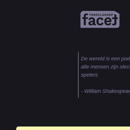
De wereld is een po
alle mensen zijn slec
spelers
- William Shakespea