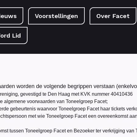
ieuws
Voorstellingen
Over Facet
ord Lid
arden worden de volgende begrippen verstaan (enkelv
ereniging, gevestigd te Den Haag met KVK nummer 40410436
e algemene voorwaarden van Toneelgroep Facet;
erde gebeurtenis waarvoor Toneelgroep Facet haar tickets verk
 rechtspersoon met wie Toneelgroep Facet een overeenkomst aa
t tussen Toneelgroep Facet en Bezoeker ter verkrijging van Ti