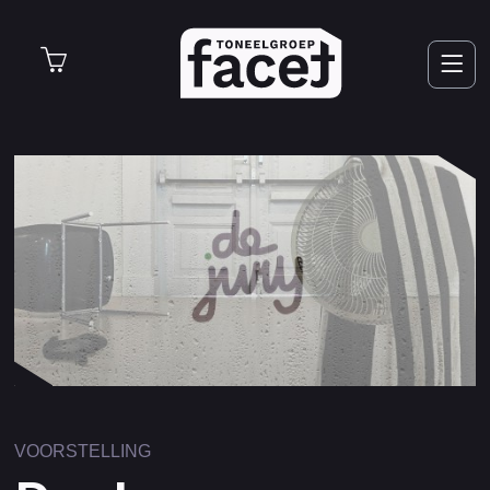
Nieuws
Voorstellingen
Over Facet
Word Lid
VOORSTELLING