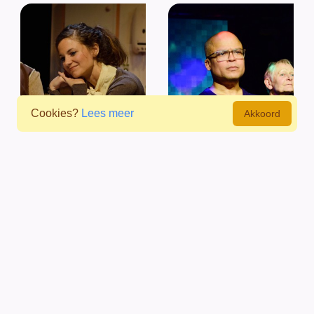
Cookies?
Lees meer
Akkoord
Melanie Fissendjidis
Erno Allen