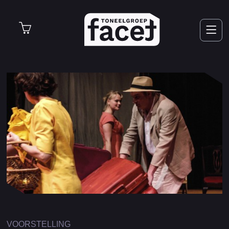
Nieuws
Voorstellingen
Over Facet
Word Lid
VOORSTELLING