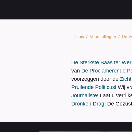
Thuis
/
Voorstellingen
/
De V
De Sterkste Baas ter Wer
van
De
Proclamerende P
voorzeggen door de
Zicht
Pruilende Politicus
! Wij v
Journaliste
! Laat u verri
Dronken Drag!
De Gezust