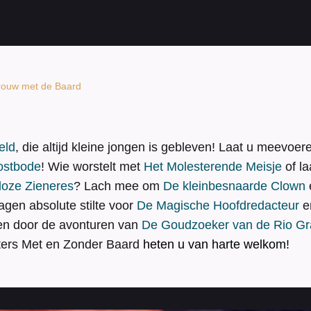
rouw met de Baard
eld
, die altijd kleine jongen is gebleven! Laat u meevo
ostbode
! Wie worstelt met
Het Molesterende Meisje
of la
loze Zieneres
? Lach mee om
De kleinbesnaarde Clown
ragen absolute stilte voor
De Magische Hoofdredacteur
e
jken door de avonturen van
De Goudzoeker van de Rio G
ers Met en Zonder Baard
heten u van harte welkom!