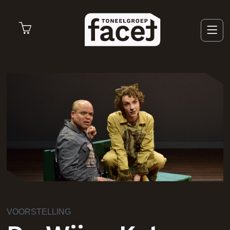
Nieuws
Voorstellingen
Over Facet
Word Lid
VOORSTELLING